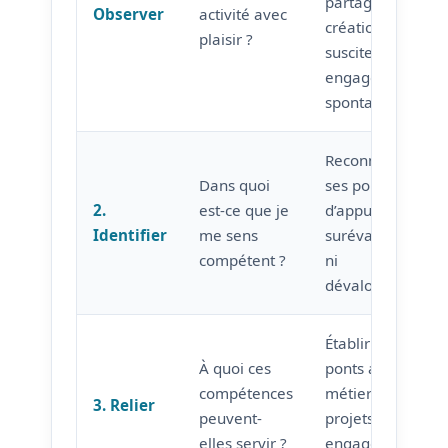
partage,
Observer
activité avec
création…) qui
plaisir ?
suscitent un
engagement
spontané.
Reconnaître
Dans quoi
ses points
2.
est-ce que je
d’appui sans
Identifier
me sens
surévaluation
compétent ?
ni
dévalorisation.
Établir des
À quoi ces
ponts avec des
compétences
métiers, des
3. Relier
peuvent-
projets, des
elles servir ?
engagements