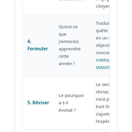
citoyens.
Traduire la
Qu’est-ce
quête de sens
que
en un ou deux
4.
j’aimerais
objectifs
Formuler
apprendre
concrets (cf.
cette
méthode
année ?
SMARTEF
).
Le sens se
révise. Ce
Le pourquoi
n’est pas un
5. Réviser
a-t-il
trait fixe : il
évolué ?
s’ajuste avec
l’expérience.