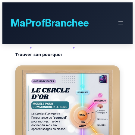
Aller
au
contenu
MaProfBranchee
Accueil
▸
Cerveau & Bien-être
▸
Trouver son pourquoi