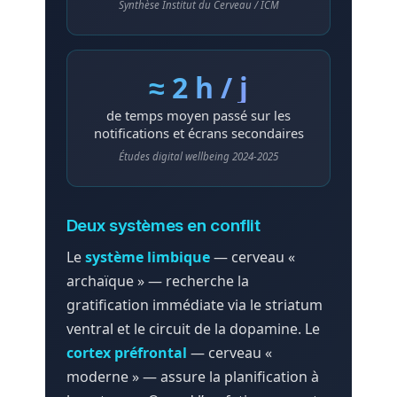
Synthèse Institut du Cerveau / ICM
≈ 2 h / j
de temps moyen passé sur les
notifications et écrans secondaires
Études digital wellbeing 2024-2025
Deux systèmes en conflit
Le
système limbique
— cerveau «
archaïque » — recherche la
gratification immédiate via le striatum
ventral et le circuit de la dopamine. Le
cortex préfrontal
— cerveau «
moderne » — assure la planification à