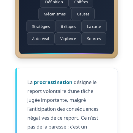
Définition
Chiffres
Mécanismes
Causes
Stratégies
6 étapes
La carte
Auto-éval
Vigilance
Sources
La
procrastination
désigne le
report volontaire d’une tâche
jugée importante, malgré
l’anticipation des conséquences
négatives de ce report. Ce n’est
pas de la paresse : c’est un