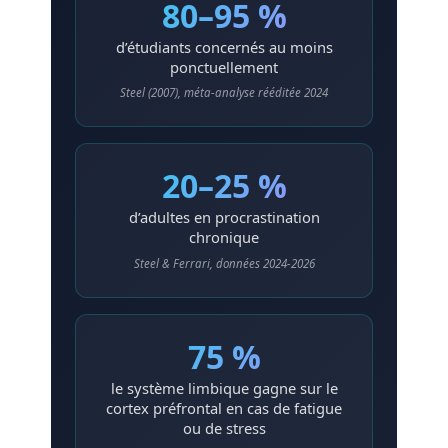
80–95 %
d’étudiants concernés au moins
ponctuellement
Steel (2007), méta-analyse rééditée 2024
20–25 %
d’adultes en procrastination
chronique
Steel & Ferrari, données 2024-2026
75 %
le système limbique gagne sur le
cortex préfrontal en cas de fatigue
ou de stress