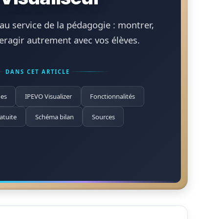
u service de la pédagogie : montrer,
teragir autrement avec vos élèves.
DANS CET ARTICLE
ues
IPEVO Visualizer
Fonctionnalités
atuite
Schéma bilan
Sources